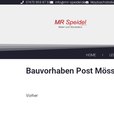
07473 959 87 33
info@mr-speidel.de
Maybachstraße 
HOME
LE
Bauvorhaben Post Möss
Vorher