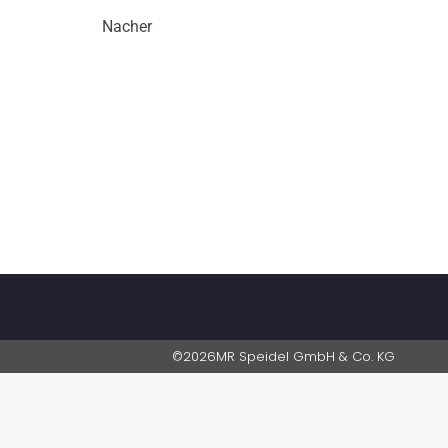
Nacher
©
2026
MR Speidel GmbH & Co. KG